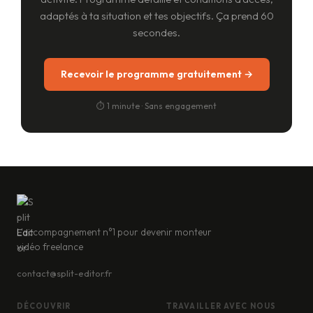
adaptés à ta situation et tes objectifs. Ça prend 60
secondes.
Recevoir le programme gratuitement →
⏱ 1 minute · Sans engagement
L'accompagnement n°1 pour devenir monteur
vidéo freelance
contact@split-editor.fr
DÉCOUVRIR
TRAVAILLER AVEC NOUS