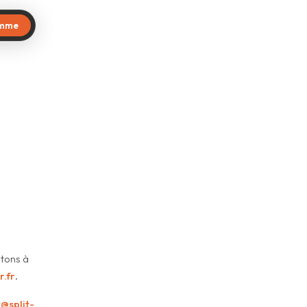
amme
itons à
r.fr
.
@split-