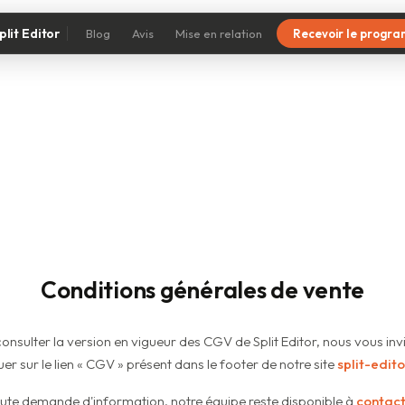
plit Editor
Blog
Avis
Mise en relation
Recevoir le progr
Conditions générales de vente
onsulter la version en vigueur des CGV de Split Editor, nous vous inv
uer sur le lien « CGV » présent dans le footer de notre site
split-edito
ute demande d'information, notre équipe reste disponible à
contact