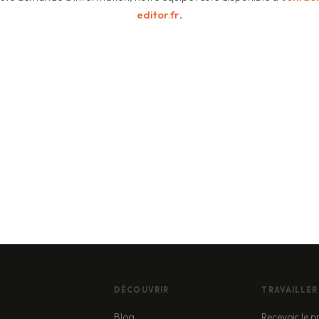
editor.fr
.
DÉCOUVRIR
TRAVAILLER
Blog
Recevoir le