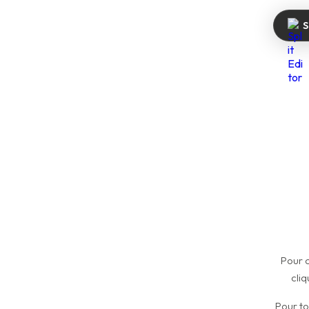
S
Pour c
cliq
Pour to